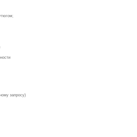
утюгом;
й
ности
ному запросу)