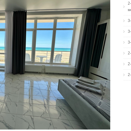
2
м
3
3
3
2
2
2