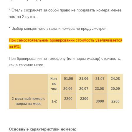
*
Отель сохраняет за собой право не продавать номера менее
чем на 2 суток.
* Выбор конкретного этажа и номера не предусмотрен.
При самостоятельном бронировании стоимость увеличивается
на 6%.
При бронировании по телефону (или через watsup) стоимость,
как в таблице ниже.
Кол-
01.06
21.06
21.07
24.08
во
-
-
-
-
чел
20.06
20.07
23.08
20.09
2-местный номер с
2200
2300
1-2
3000
2200
видом на море
Основные характеристики номера: