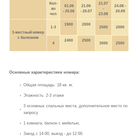
Кол-
21.07
01.06
21.06
24.08 -
во
-
- 20.06
- 20.07
20.09
чел
23.08
1900
2000
1-3
2500
2000
3-местный номер
с балконом
2400
2500
4
3000
2500
Основные характеристики номера:
Общая площадь: 18 кв. м;
Этажность: 2-3 этажи
3 основных спальных места, дополнительное место по
запросу
1 комната, балкон с мебелью;
Заезд с 14:00, выезд - до 12:00.